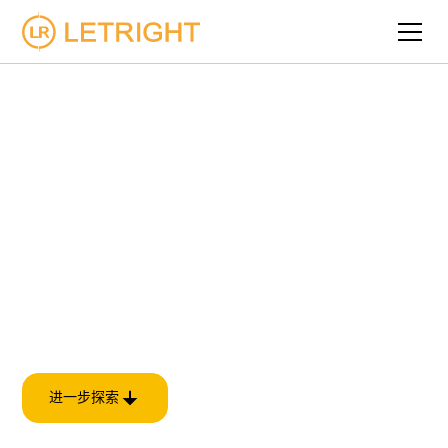
户外品质生活先锋
重新定义卓越空间的艺
术
Ombra欧铂纳智能观景棚作为中艺股份旗下的高端
品牌，致力于为用户打造极致舒适、四季如春的户
外生活体验。
进一步探索